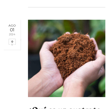
AGO
01
2024
0