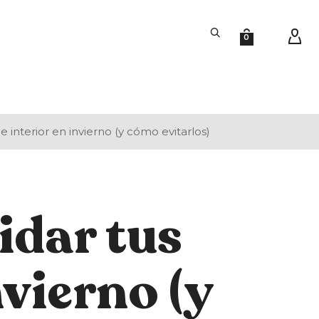
0
 interior en invierno (y cómo evitarlos)
idar tus
nvierno (y