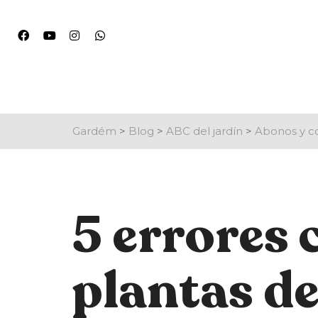
Gardém
>
Blog
>
ABC del jardín
>
Abonos y co
5 errores 
plantas de