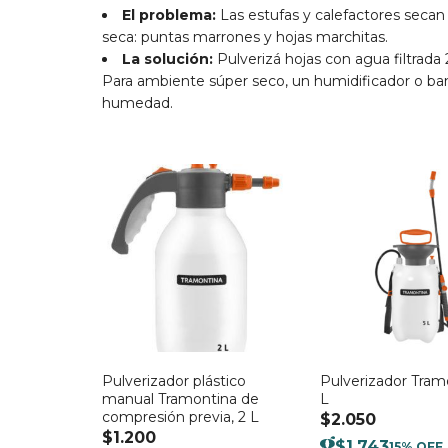
El problema:
Las estufas y calefactores secan
seca: puntas marrones y hojas marchitas.
La solución:
Pulverizá hojas con agua filtrad
Para ambiente súper seco, un humidificador o ba
humedad.
Pulverizador plástico
Pulverizador Tram
manual Tramontina de
L
compresión previa, 2 L
$
2.050
$
1.200
$
1.743
15% OFF