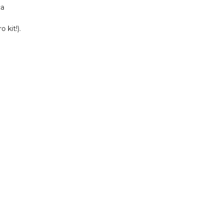
ca
 kit!).