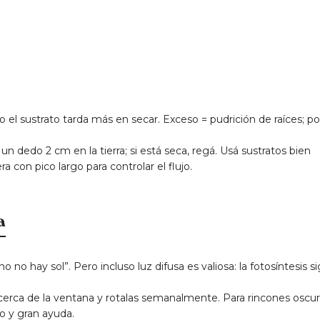
o el sustrato tarda más en secar. Exceso = pudrición de raíces; p
í un dedo 2 cm en la tierra; si está seca, regá. Usá sustratos bien
ra con pico largo para controlar el flujo.
a
no hay sol”. Pero incluso luz difusa es valiosa: la fotosíntesis s
rca de la ventana y rotalas semanalmente. Para rincones oscur
 y gran ayuda.