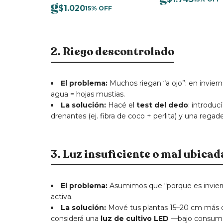
$
1.020
15% OFF
2. Riego descontrolado
El problema:
Muchos riegan “a ojo”: en inviern
agua = hojas mustias.
La solución:
Hacé el
test del dedo
: introduc
drenantes (ej. fibra de coco + perlita) y una regade
3. Luz insuficiente o mal ubicad
El problema:
Asumimos que “porque es invierno 
activa.
La solución:
Mové tus plantas 15–20 cm más ce
considerá una
luz de cultivo LED
—bajo consumo