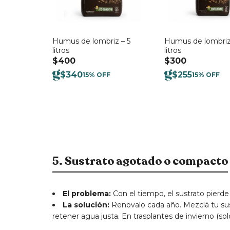
Humus de lombriz – 5
Humus de lombriz
litros
litros
$
400
$
300
$
340
$
255
15% OFF
15% OFF
5. Sustrato agotado o compacto
El problema:
Con el tiempo, el sustrato pierde 
La solución:
Renovalo cada año. Mezclá tu su
retener agua justa. En trasplantes de invierno (sol