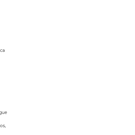
oca
igue
os,