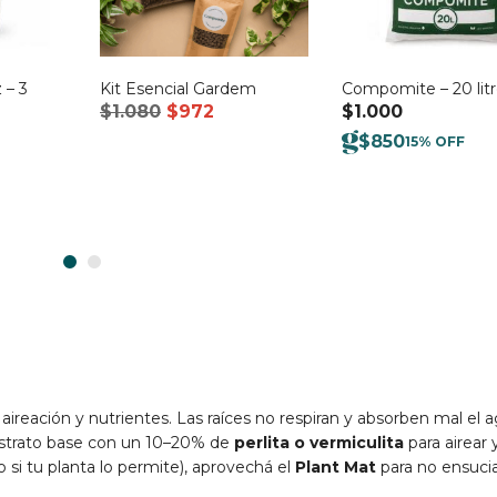
 – 3
Kit Esencial Gardem
Compomite – 20 lit
El
El
$
1.080
$
972
$
1.000
precio
precio
$
850
15% OFF
original
actual
era:
es:
$1.080.
$972.
aireación y nutrientes. Las raíces no respiran y absorben mal el a
strato base con un 10–20% de
perlita o vermiculita
para airear 
o si tu planta lo permite), aprovechá el
Plant Mat
para no ensucia