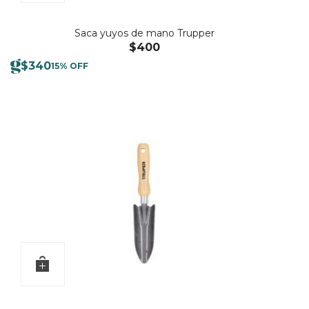
Saca yuyos de mano Trupper
$
400
$
340
15% OFF