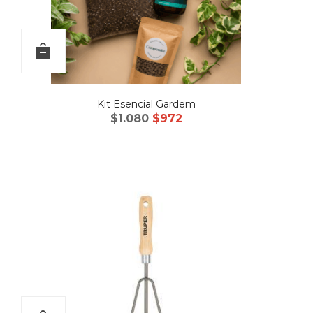
Kit Esencial Gardem
El
El
$
1.080
$
972
precio
precio
original
actual
era:
es:
$1.080.
$972.