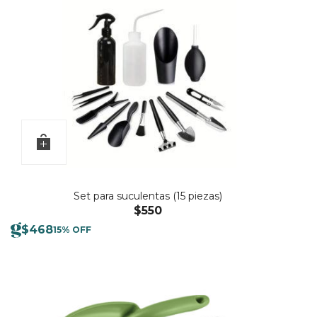
Set para suculentas (15 piezas)
$
550
$
468
15% OFF