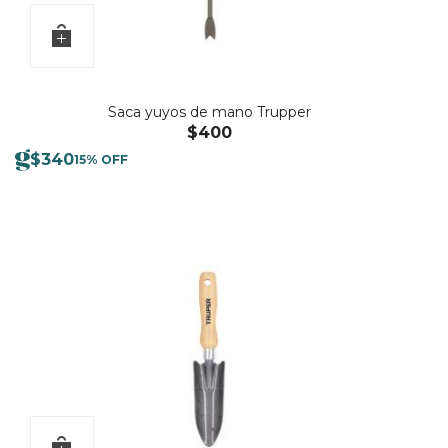
Saca yuyos de mano Trupper
$
400
$
340
15% OFF