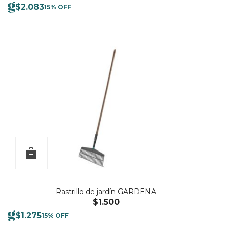
$
2.083
15% OFF
Rastrillo de jardín GARDENA
$
1.500
$
1.275
15% OFF