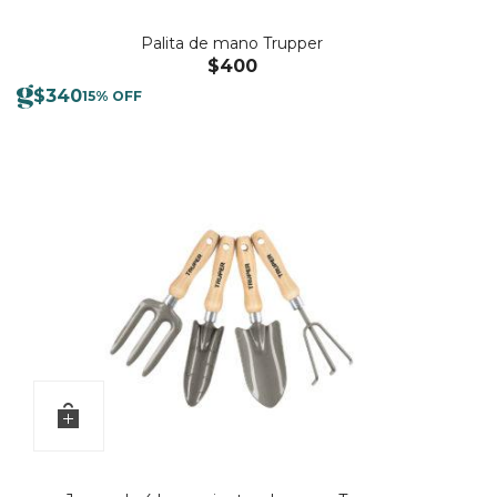
Palita de mano Trupper
$
400
$
340
15% OFF