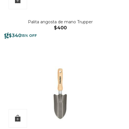
Palita angosta de mano Trupper
$
400
$
340
15% OFF