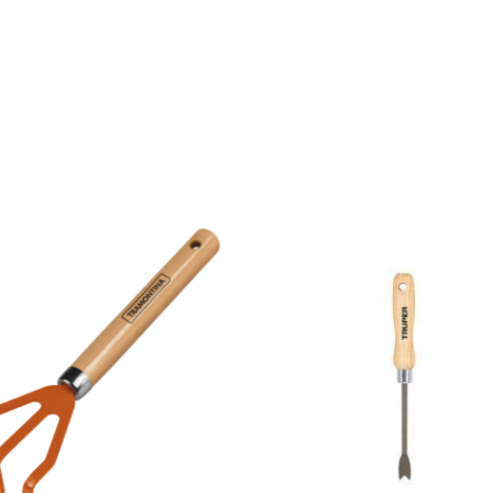
$
400
$
340
15% OFF