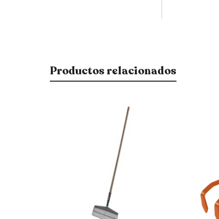
Productos relacionados
$
400
$
340
15% OFF
$
220
$
187
15% OFF