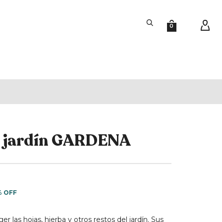
0
e jardín GARDENA
% OFF
r las hojas, hierba y otros restos del jardín. Sus