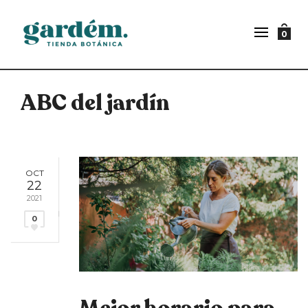
0
ABC del jardín
OCT
22
2021
0