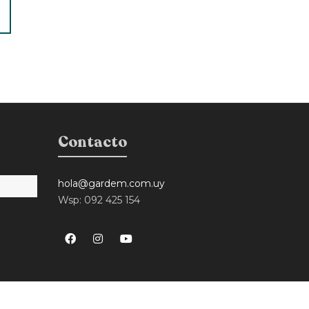
Contacto
hola@gardem.com.uy
Wsp: 092 425 154