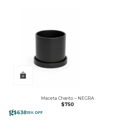
Maceta Charito – NEGRA
$
750
$
638
15% OFF