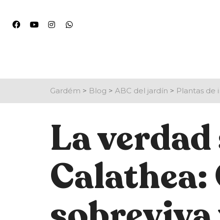
Gardém
>
Blog
>
ABC del jardín
>
Plantas de i
La verdad
Calathea:
sobreviva