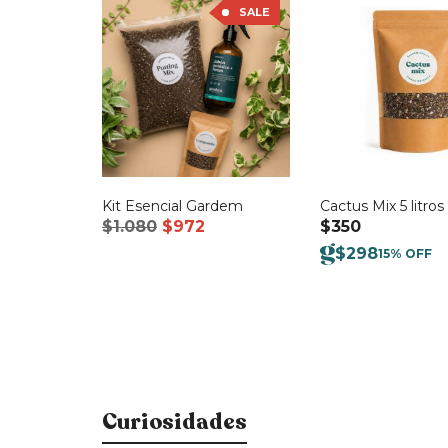
SALE
Kit Esencial Gardem
Cactus Mix 5 litros
El
El
$
1.080
$
972
$
350
precio
precio
$
298
15% OFF
original
actual
era:
es:
$1.080.
$972.
Curiosidades