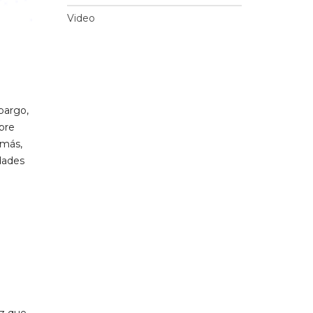
Video
bargo,
bre
emás,
dades
e