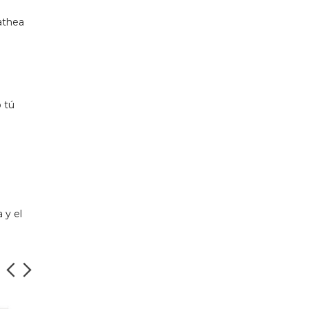
lathea
 tú
 y el