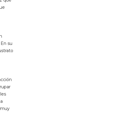
uz que
que
en
 En su
ustrato
acción
rupar
les
la
s muy