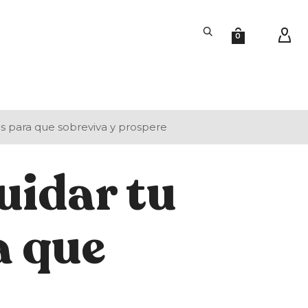
0
s para que sobreviva y prospere
uidar tu
a que