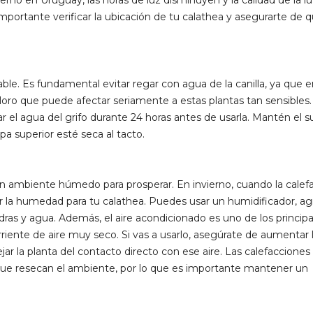
erno en Uruguay, las horas de luz disminuyen y la calidad de la l
 importante verificar la ubicación de tu calathea y asegurarte de 
ble. Es fundamental evitar regar con agua de la canilla, ya que 
loro que puede afectar seriamente a estas plantas tan sensibles.
osar el agua del grifo durante 24 horas antes de usarla. Mantén el s
 superior esté seca al tacto.
un ambiente húmedo para prosperar. En invierno, cuando la calef
ar la humedad para tu calathea. Puedes usar un humidificador, ag
dras y agua. Además, el aire acondicionado es uno de los principa
iente de aire muy seco. Si vas a usarlo, asegúrate de aumentar 
r la planta del contacto directo con ese aire. Las calefaccione
ue resecan el ambiente, por lo que es importante mantener un