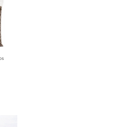
os
Sustrato Orquídeas 5 litros
Sustrato Orquídeas 0.
litros
$
350
$
150
$
298
15% OFF
$
128
15% OFF