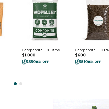
Compomite – 20 litros
Compomite – 10 litr
$
1.000
$
600
$
850
$
510
15% OFF
15% OFF