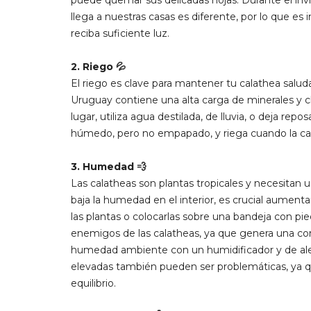
puede quemar sus delicadas hojas. Durante el invi
llega a nuestras casas es diferente, por lo que es
reciba suficiente luz.
2. Riego 💦
El riego es clave para mantener tu calathea saluda
Uruguay contiene una alta carga de minerales y c
lugar, utiliza agua destilada, de lluvia, o deja rep
húmedo, pero no empapado, y riega cuando la capa
3. Humedad 💨
Las calatheas son plantas tropicales y necesitan 
baja la humedad en el interior, es crucial aument
las plantas o colocarlas sobre una bandeja con pie
enemigos de las calatheas, ya que genera una corr
humedad ambiente con un humidificador y de aleja
elevadas también pueden ser problemáticas, ya q
equilibrio.