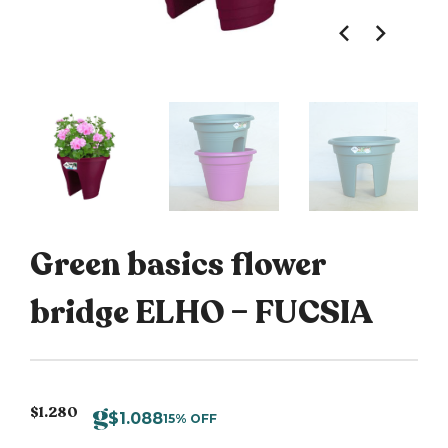
Green basics flower
bridge ELHO – FUCSIA
$
1.280
$
1.088
15% OFF