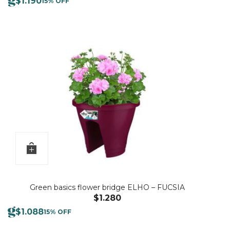
$
1.190
15% OFF
Green basics flower bridge ELHO – FUCSIA
$
1.280
$
1.088
15% OFF