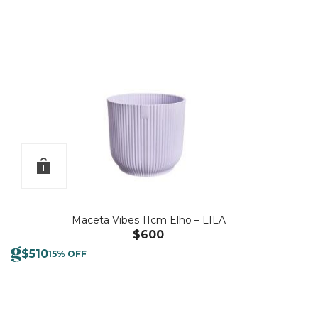
Maceta Vibes 11cm Elho – LILA
$
600
$
510
15% OFF