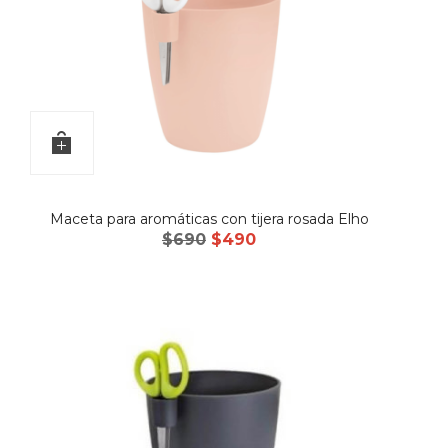
Maceta para aromáticas con tijera rosada Elho
El
El
$
690
$
490
precio
precio
original
actual
era:
es:
$690.
$490.