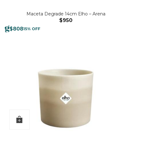
Maceta Degrade 14cm Elho – Arena
$
950
$
808
15% OFF