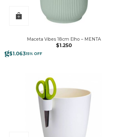
Maceta Vibes 18cm Elho – MENTA
$
1.250
$
1.063
15% OFF