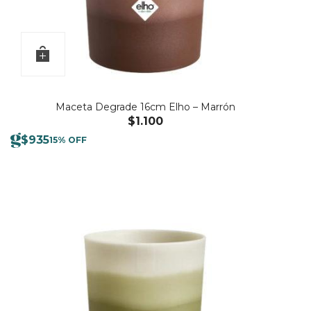
Maceta Degrade 16cm Elho – Marrón
$
1.100
$
935
15% OFF