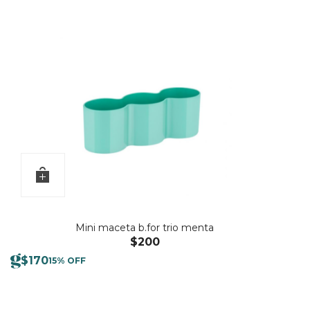
Mini maceta b.for trio menta
$
200
$
170
15% OFF