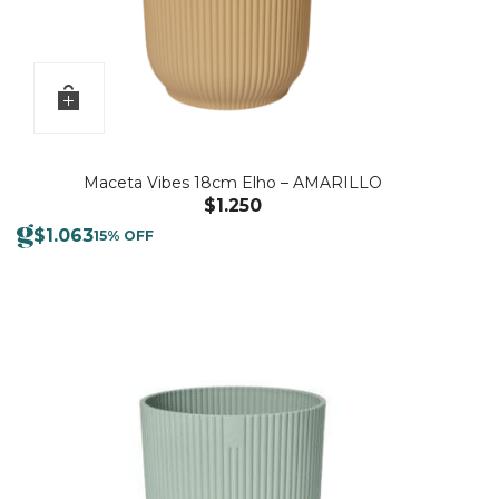
Maceta Vibes 18cm Elho – AMARILLO
$
1.250
$
1.063
15% OFF