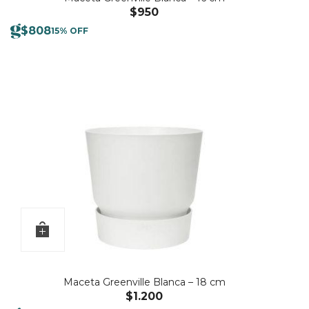
$
950
$
808
15% OFF
Maceta Greenville Blanca – 18 cm
$
1.200