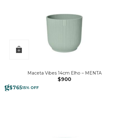
Maceta Vibes 14cm Elho – MENTA
$
900
$
765
15% OFF