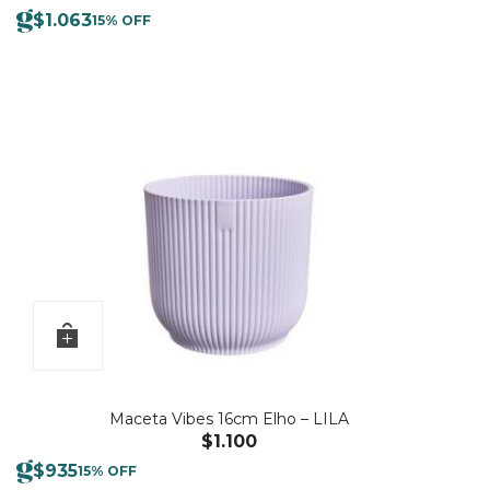
$
1.063
15% OFF
Maceta Vibes 16cm Elho – LILA
$
1.100
$
935
15% OFF