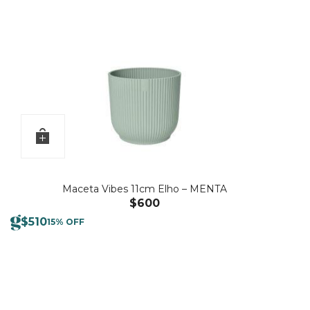
Maceta Vibes 11cm Elho – MENTA
$
600
$
510
15% OFF