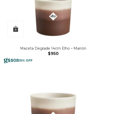
Maceta Degrade 14cm Elho – Marrón
$
950
$
808
15% OFF