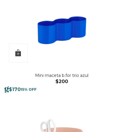
Mini maceta b.for trio azul
$
200
$
170
15% OFF