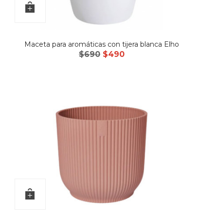
Maceta para aromáticas con tijera blanca Elho
El
El
$
690
$
490
precio
precio
original
actual
era:
es:
$690.
$490.