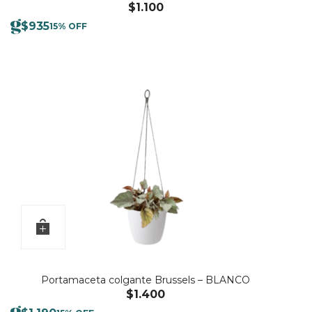
$
1.100
$
935
15% OFF
Portamaceta colgante Brussels – BLANCO
$
1.400