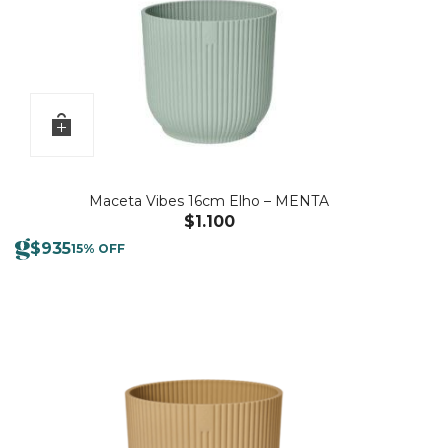
Maceta Vibes 16cm Elho – MENTA
$
1.100
$
935
15% OFF