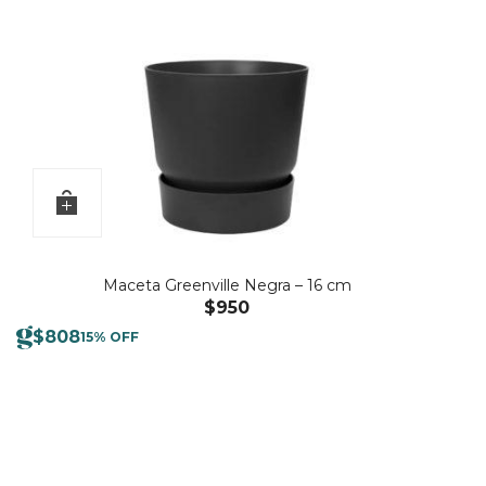
Maceta Greenville Negra – 16 cm
$
950
$
808
15% OFF