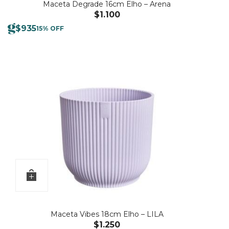
Maceta Degrade 16cm Elho – Arena
$
1.100
$
935
15% OFF
Maceta Vibes 18cm Elho – LILA
$
1.250