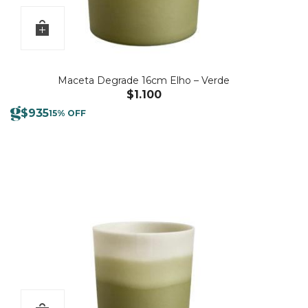
Maceta Degrade 16cm Elho – Verde
$
1.100
$
935
15% OFF