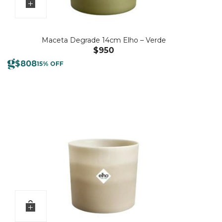
Maceta Degrade 14cm Elho – Verde
$
950
$
808
15% OFF