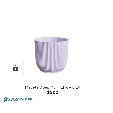
Maceta Vibes 14cm Elho – LILA
$
900
$
765
15% OFF